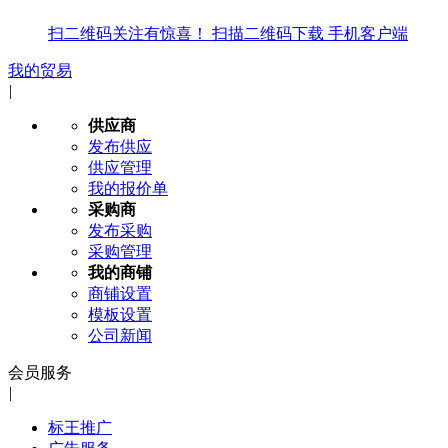
扫二维码关注有惊喜！
扫描二维码下载
手机客户端
我的贸易
|
供应商
发布供应
供应管理
我的报价单
采购商
发布采购
采购管理
我的商铺
商铺设置
模板设置
公司新闻
会员服务
|
标王推广