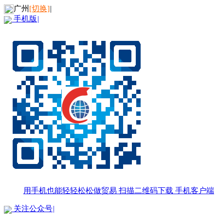
广州
[切换]
|
手机版
|
用手机也能轻轻松松做贸易
扫描二维码下载
手机客户端
关注公众号
|