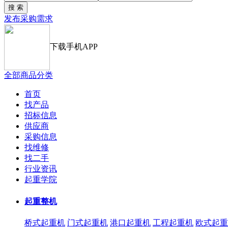
发布采购需求
下载手机APP
全部商品分类
首页
找产品
招标信息
供应商
采购信息
找维修
找二手
行业资讯
起重学院
起重整机
桥式起重机
门式起重机
港口起重机
工程起重机
欧式起重