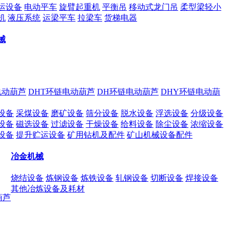
运设备
电动平车
旋臂起重机
平衡吊
移动式龙门吊
柔型梁轻小
机
液压系统
运梁平车
拉梁车
货梯电器
械
电动葫芦
DHT环链电动葫芦
DH环链电动葫芦
DHY环链电动葫
设备
采煤设备
磨矿设备
筛分设备
脱水设备
浮选设备
分级设备
设备
磁选设备
过滤设备
干燥设备
给料设备
除尘设备
浓缩设备
设备
提升贮运设备
矿用钻机及配件
矿山机械设备配件
冶金机械
烧结设备
炼钢设备
炼铁设备
轧钢设备
切断设备
焊接设备
其他冶炼设备及耗材
葫芦