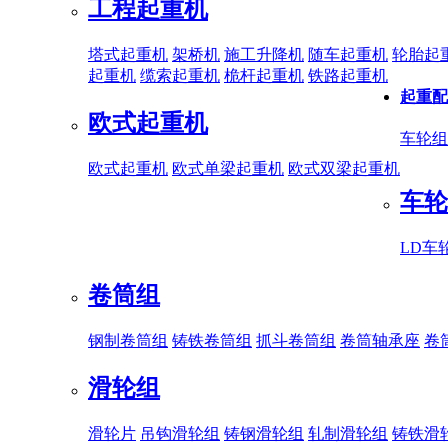
工程起重机
塔式起重机
架桥机
施工升降机
随车起重机
轮胎起
起重机
缆索起重机
桅杆起重机
铁路起重机
起重配
欧式起重机
车轮组
欧式起重机
欧式单梁起重机
欧式双梁起重机
车轮
LD车
卷筒组
钢制卷筒组
铸铁卷筒组
抓斗卷筒组
卷筒轴承座
卷
滑轮组
滑轮片
吊钩滑轮组
铸钢滑轮组
轧制滑轮组
铸铁滑