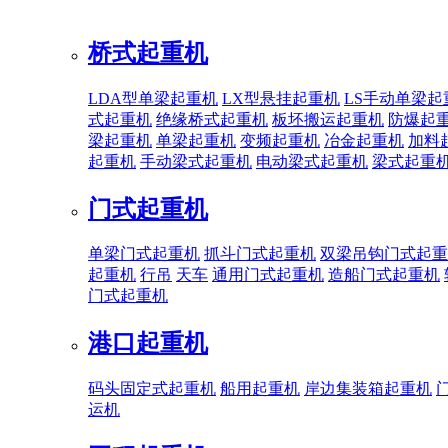
桥式起重机
LDA型单梁起重机
LX型悬挂起重机
LS手动单梁起
式起重机
绝缘桥式起重机
板坯搬运起重机
防爆起
梁起重机
单梁起重机
变频起重机
冶金起重机
加料
起重机
手动梁式起重机
电动梁式起重机
梁式起重
门式起重机
单梁门式起重机
抓斗门式起重机
双梁吊钩门式起重
起重机
行吊
天车
通用门式起重机
造船门式起重机
门式起重机
港口起重机
码头固定式起重机
船用起重机
岸边集装箱起重机
运机