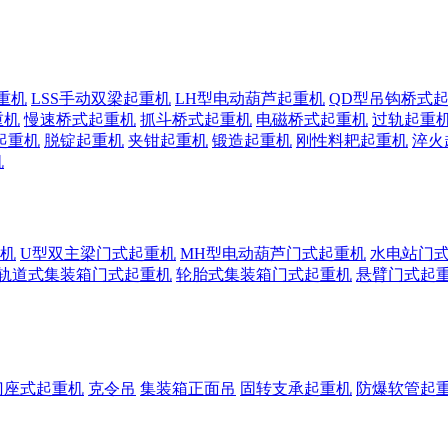
重机
LSS手动双梁起重机
LH型电动葫芦起重机
QD型吊钩桥式
重机
慢速桥式起重机
抓斗桥式起重机
电磁桥式起重机
过轨起重
起重机
脱锭起重机
夹钳起重机
锻造起重机
刚性料耙起重机
淬火
机
机
U型双主梁门式起重机
MH型电动葫芦门式起重机
水电站门
轨道式集装箱门式起重机
轮胎式集装箱门式起重机
悬臂门式起
门座式起重机
克令吊
集装箱正面吊
固转支承起重机
防爆软管起