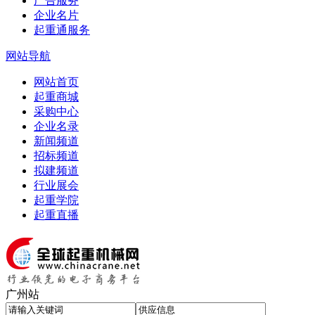
广告服务
企业名片
起重通服务
网站导航
网站首页
起重商城
采购中心
企业名录
新闻频道
招标频道
拟建频道
行业展会
起重学院
起重直播
广州站