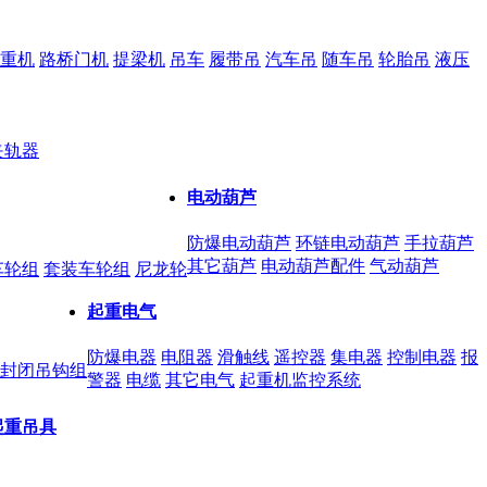
重机
路桥门机
提梁机
吊车
履带吊
汽车吊
随车吊
轮胎吊
液压
夹轨器
电动葫芦
防爆电动葫芦
环链电动葫芦
手拉葫芦
其它葫芦
电动葫芦配件
气动葫芦
车轮组
套装车轮组
尼龙轮
起重电气
防爆电器
电阻器
滑触线
遥控器
集电器
控制电器
报
封闭吊钩组
警器
电缆
其它电气
起重机监控系统
起重吊具