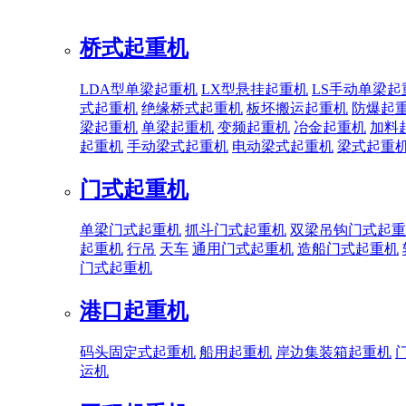
桥式起重机
LDA型单梁起重机
LX型悬挂起重机
LS手动单梁起
式起重机
绝缘桥式起重机
板坯搬运起重机
防爆起
梁起重机
单梁起重机
变频起重机
冶金起重机
加料
起重机
手动梁式起重机
电动梁式起重机
梁式起重
门式起重机
单梁门式起重机
抓斗门式起重机
双梁吊钩门式起重
起重机
行吊
天车
通用门式起重机
造船门式起重机
门式起重机
港口起重机
码头固定式起重机
船用起重机
岸边集装箱起重机
运机