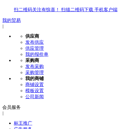
扫二维码关注有惊喜！
扫描二维码下载
手机客户端
我的贸易
|
供应商
发布供应
供应管理
我的报价单
采购商
发布采购
采购管理
我的商铺
商铺设置
模板设置
公司新闻
会员服务
|
标王推广