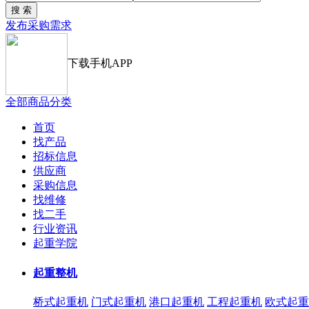
发布采购需求
下载手机APP
全部商品分类
首页
找产品
招标信息
供应商
采购信息
找维修
找二手
行业资讯
起重学院
起重整机
桥式起重机
门式起重机
港口起重机
工程起重机
欧式起重