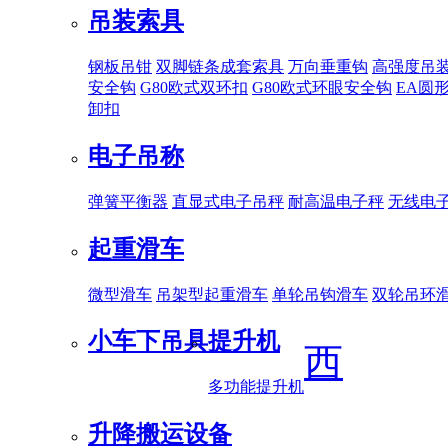
吊装索具
钢板吊钳
双脚链条成套索具
万向垂重钩
高强度吊
安全钩
G80欧式双环扣
G80欧式环眼安全钩
EA圆
卸扣
电子吊称
弹簧平衡器
直显式电子吊秤
耐高温电子秤
无线电
起重滑车
微型滑车
吊架型起重滑车
单轮吊钩滑车
双轮吊环
小车下吊具
提升机
西
多功能提升机
升降搬运设备