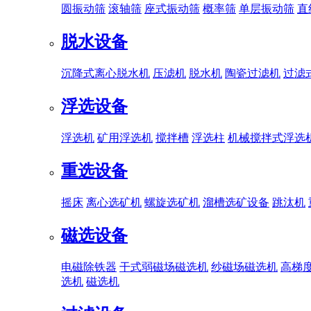
圆振动筛
滚轴筛
座式振动筛
概率筛
单层振动筛
直
脱水设备
沉降式离心脱水机
压滤机
脱水机
陶瓷过滤机
过滤
浮选设备
浮选机
矿用浮选机
搅拌槽
浮选柱
机械搅拌式浮选
重选设备
摇床
离心选矿机
螺旋选矿机
溜槽选矿设备
跳汰机
磁选设备
电磁除铁器
干式弱磁场磁选机
纱磁场磁选机
高梯
选机
磁选机