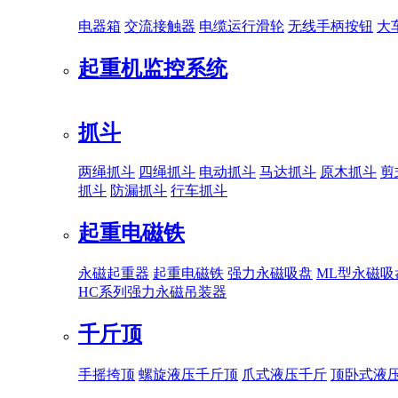
电器箱
交流接触器
电缆运行滑轮
无线手柄按钮
大
起重机监控系统
抓斗
两绳抓斗
四绳抓斗
电动抓斗
马达抓斗
原木抓斗
剪
抓斗
防漏抓斗
行车抓斗
起重电磁铁
永磁起重器
起重电磁铁
强力永磁吸盘
ML型永磁吸
HC系列强力永磁吊装器
千斤顶
手摇挎顶
螺旋液压千斤顶
爪式液压千斤
顶卧式液