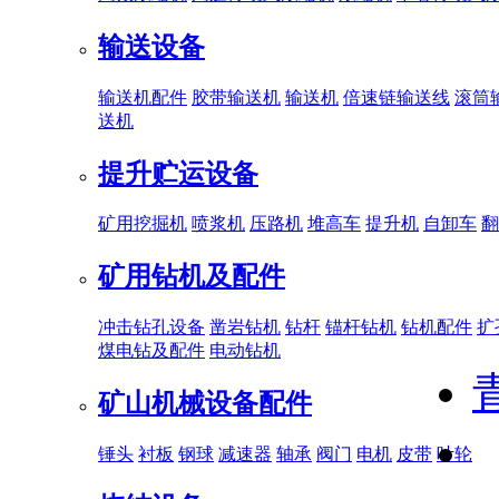
输送设备
输送机配件
胶带输送机
输送机
倍速链输送线
滚筒
送机
提升贮运设备
矿用挖掘机
喷浆机
压路机
堆高车
提升机
自卸车
翻
矿用钻机及配件
冲击钻孔设备
凿岩钻机
钻杆
锚杆钻机
钻机配件
扩
煤电钻及配件
电动钻机
矿山机械设备配件
锤头
衬板
钢球
减速器
轴承
阀门
电机
皮带
叶轮