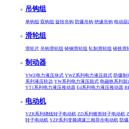
吊钩组
单钩组
双钩组
旋转吊钩
防爆吊钩
绝缘吊钩
电动葫
滑轮组
滑轮片
吊钩滑轮组
铸钢滑轮组
轧制滑轮组
铸铁滑
制动器
YWZ电力液压块式
YWZ系列电力液压鼓式
防爆制
系列液压轮边
YW系列电力液压鼓式
电磁铁系列鼓
YT1系列电力液压推动器
Ed系列电力液压推动器
B
电动机
YZR系列绕线转子电动机
ZD系列锥形转子电动机
转子电动机
YZP系列变频调速三相异步电动机
防爆