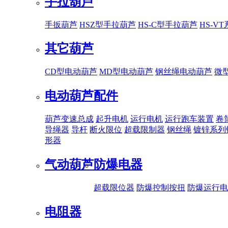
手拉葫芦
手扳葫芦
HSZ型手拉葫芦
HS-C型手拉葫芦
HS-V
其它葫芦
CD型电动葫芦
MD型电动葫芦
钢丝绳电动葫芦
微
电动葫芦配件
葫芦变速总成
起升电机
运行电机
运行跑车装置
卷
导绳器
导杆
断火限位
超载限制器
钢丝绳
镀锌系列
形器
气动葫芦
防爆电器
超载限位器
防爆控制按扭
防爆运行电
电阻器