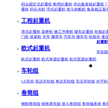
码头固定式起重机
船用起重机
岸边集装箱起重机
重机
码头吊机
浮式起重机
抓斗卸船机
集装箱正面
工程起重机
塔式起重机
架桥机
施工升降机
随车起重机
轮胎起
门机
提梁机
吊车
履带吊
汽车吊
随车吊
轮胎吊
液
起重配
欧式起重机
车轮组
欧式起重机
欧式单梁起重机
欧式双梁起重机
车轮组
LD车轮
双边车轮组
单边车轮组
无沿车轮组
水平轮
卷筒组
钢制卷筒组
铸铁卷筒组
抓斗卷筒组
卷筒轴承座
卷