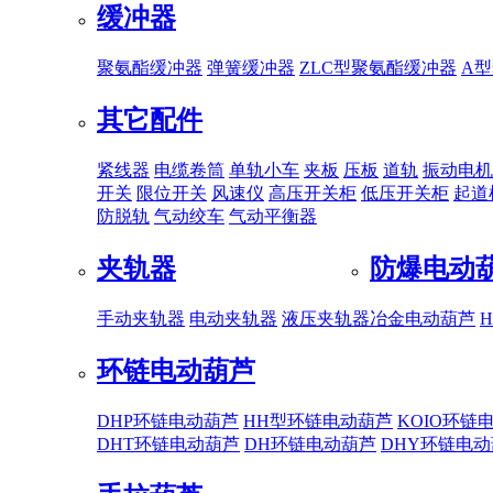
缓冲器
聚氨酯缓冲器
弹簧缓冲器
ZLC型聚氨酯缓冲器
A
其它配件
紧线器
电缆卷筒
单轨小车
夹板
压板
道轨
振动电机
开关
限位开关
风速仪
高压开关柜
低压开关柜
起道
防脱轨
气动绞车
气动平衡器
夹轨器
防爆电动
手动夹轨器
电动夹轨器
液压夹轨器
冶金电动葫芦
环链电动葫芦
DHP环链电动葫芦
HH型环链电动葫芦
KOIO环链
DHT环链电动葫芦
DH环链电动葫芦
DHY环链电