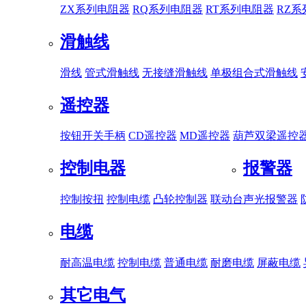
ZX系列电阻器
RQ系列电阻器
RT系列电阻器
RZ
滑触线
滑线
管式滑触线
无接缝滑触线
单极组合式滑触线
遥控器
按钮开关手柄
CD遥控器
MD遥控器
葫芦双梁遥控
控制电器
报警器
控制按扭
控制电缆
凸轮控制器
联动台
声光报警器
电缆
耐高温电缆
控制电缆
普通电缆
耐磨电缆
屏蔽电缆
其它电气