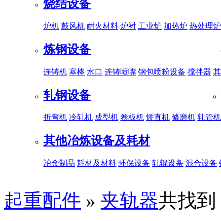
烧结设备
炉机
鼓风机
耐火材料
炉衬
工业炉
加热炉
热处理炉
炼钢设备
连铸机
塞棒
水口
连铸喷嘴
钢包喷粉设备
搅拌器
其
轧钢设备
折弯机
冷轧机
成型机
卷板机
矫直机
修磨机
轧管机
其他冶炼设备及耗材
冶金制品
耗材及材料
环保设备
轧辊设备
混合设备
起重配件
»
夹轨器
共找到