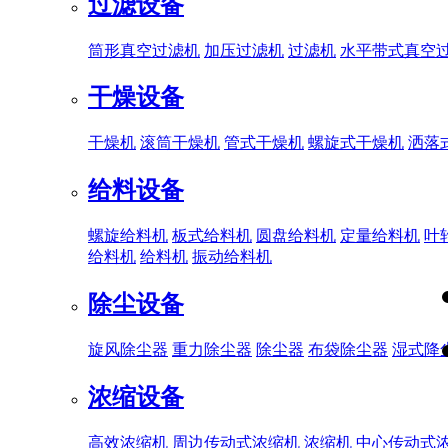
过滤设备
筒形真空过滤机
加压过滤机
过滤机
水平带式真空
干燥设备
干燥机
滚筒干燥机
管式干燥机
螺旋式干燥机
洒落
给料设备
螺旋给料机
板式给料机
圆盘给料机
定量给料机
叶
给料机
给料机
振动给料机
除尘设备
旋风除尘器
重力除尘器
除尘器
布袋除尘器
湿式降
浓缩设备
高效浓缩机
周边传动式浓缩机
浓缩机
中心传动式