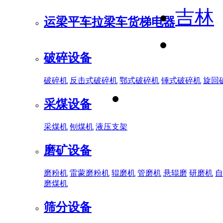
吉林
运梁平车
拉梁车
货梯电器
破碎设备
破碎机
反击式破碎机
鄂式破碎机
锤式破碎机
旋回
采煤设备
采煤机
刨煤机
液压支架
磨矿设备
磨粉机
雷蒙磨粉机
辊磨机
管磨机
悬辊磨
研磨机
自
磨煤机
筛分设备