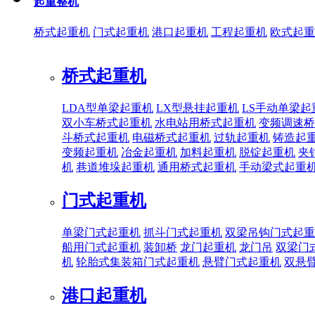
起重整机
桥式起重机
门式起重机
港口起重机
工程起重机
欧式起重
桥式起重机
LDA型单梁起重机
LX型悬挂起重机
LS手动单梁起
双小车桥式起重机
水电站用桥式起重机
变频调速桥
斗桥式起重机
电磁桥式起重机
过轨起重机
铸造起
变频起重机
冶金起重机
加料起重机
脱锭起重机
夹
机
巷道堆垛起重机
通用桥式起重机
手动梁式起重
门式起重机
单梁门式起重机
抓斗门式起重机
双梁吊钩门式起重
船用门式起重机
装卸桥
龙门起重机
龙门吊
双梁门
机
轮胎式集装箱门式起重机
悬臂门式起重机
双悬
港口起重机