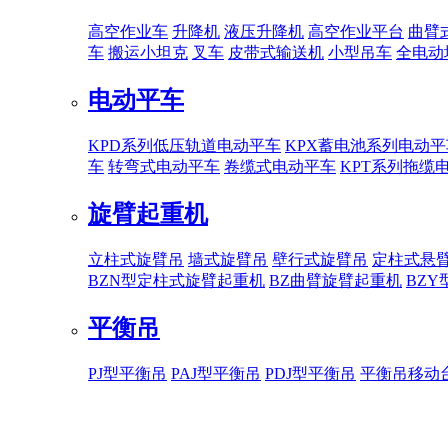
高空作业车
升降机
液压升降机
高空作业平台
曲臂
车
搬运小坦克
叉车
皮带式输送机
小型吊车
全电动
电动平车
KPD系列低压轨道电动平车
KPX蓄电池系列电动平
车
转弯式电动平车
卷缆式电动平车
KPT系列拖缆
旋臂起重机
立柱式旋臂吊
墙式旋臂吊
壁行式旋臂吊
定柱式悬
BZN型定柱式旋臂起重机
BZ曲臂旋臂起重机
BZ
平衡吊
PJ型平衡吊
PAJ型平衡吊
PDJ型平衡吊
平衡吊移动