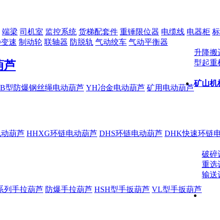
端梁
司机室
监控系统
货梯配套件
重锤限位器
电缆线
电器柜
标
D变速
制动轮
联轴器
防脱轨
气动绞车
气动平衡器
升降搬
型起重
葫芦
矿山机
HB型防爆钢丝绳电动葫芦
YH冶金电动葫芦
矿用电动葫芦
电动葫芦
HHXG环链电动葫芦
DHS环链电动葫芦
DHK快速环链
破碎
重选
输送
T系列手拉葫芦
防爆手拉葫芦
HSH型手扳葫芦
VL型手扳葫芦