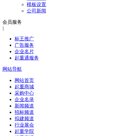
模板设置
公司新闻
会员服务
|
标王推广
广告服务
企业名片
起重通服务
网站导航
网站首页
起重商城
采购中心
企业名录
新闻频道
招标频道
拟建频道
行业展会
起重学院