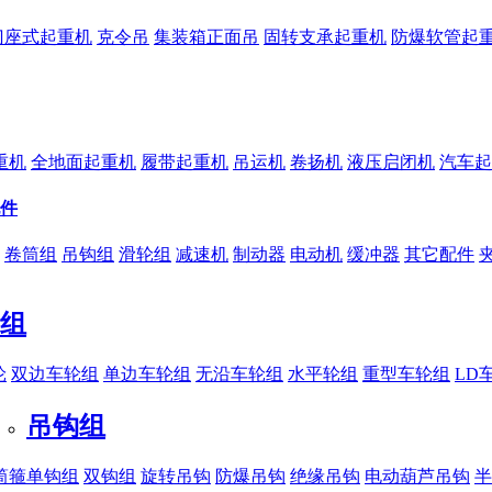
门座式起重机
克令吊
集装箱正面吊
固转支承起重机
防爆软管起
重机
全地面起重机
履带起重机
吊运机
卷扬机
液压启闭机
汽车起
件
卷筒组
吊钩组
滑轮组
减速机
制动器
电动机
缓冲器
其它配件
组
轮
双边车轮组
单边车轮组
无沿车轮组
水平轮组
重型车轮组
LD
吊钩组
筒箍
单钩组
双钩组
旋转吊钩
防爆吊钩
绝缘吊钩
电动葫芦吊钩
半