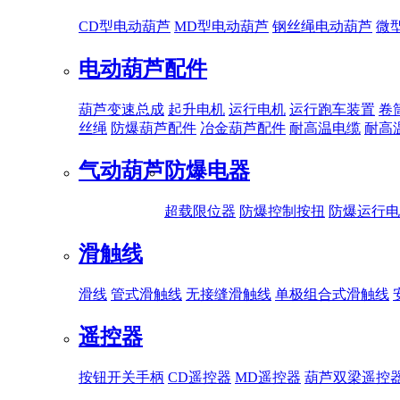
CD型电动葫芦
MD型电动葫芦
钢丝绳电动葫芦
微
电动葫芦配件
葫芦变速总成
起升电机
运行电机
运行跑车装置
卷
丝绳
防爆葫芦配件
冶金葫芦配件
耐高温电缆
耐高
气动葫芦
防爆电器
超载限位器
防爆控制按扭
防爆运行电
滑触线
滑线
管式滑触线
无接缝滑触线
单极组合式滑触线
遥控器
按钮开关手柄
CD遥控器
MD遥控器
葫芦双梁遥控