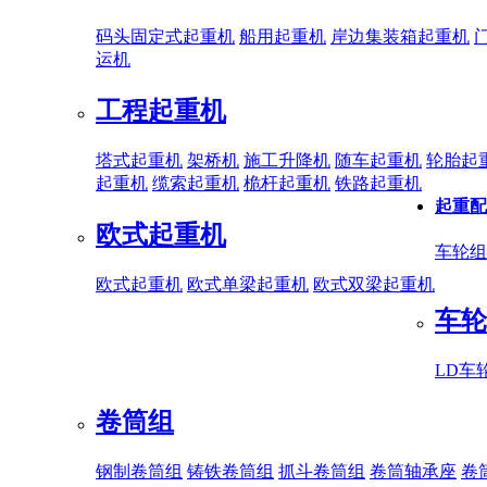
码头固定式起重机
船用起重机
岸边集装箱起重机
运机
工程起重机
塔式起重机
架桥机
施工升降机
随车起重机
轮胎起
起重机
缆索起重机
桅杆起重机
铁路起重机
起重配
欧式起重机
车轮组
欧式起重机
欧式单梁起重机
欧式双梁起重机
车轮
LD车
卷筒组
钢制卷筒组
铸铁卷筒组
抓斗卷筒组
卷筒轴承座
卷