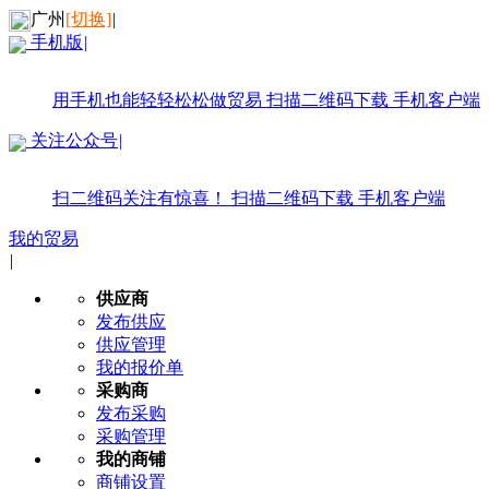
广州
[切换]
|
手机版
|
用手机也能轻轻松松做贸易
扫描二维码下载
手机客户端
关注公众号
|
扫二维码关注有惊喜！
扫描二维码下载
手机客户端
我的贸易
|
供应商
发布供应
供应管理
我的报价单
采购商
发布采购
采购管理
我的商铺
商铺设置