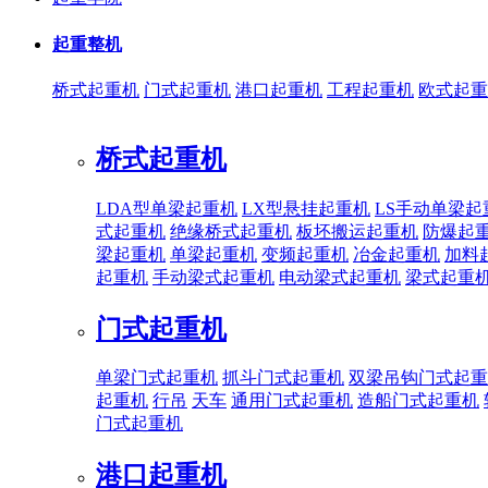
起重整机
桥式起重机
门式起重机
港口起重机
工程起重机
欧式起重
桥式起重机
LDA型单梁起重机
LX型悬挂起重机
LS手动单梁起
式起重机
绝缘桥式起重机
板坯搬运起重机
防爆起
梁起重机
单梁起重机
变频起重机
冶金起重机
加料
起重机
手动梁式起重机
电动梁式起重机
梁式起重
门式起重机
单梁门式起重机
抓斗门式起重机
双梁吊钩门式起重
起重机
行吊
天车
通用门式起重机
造船门式起重机
门式起重机
港口起重机