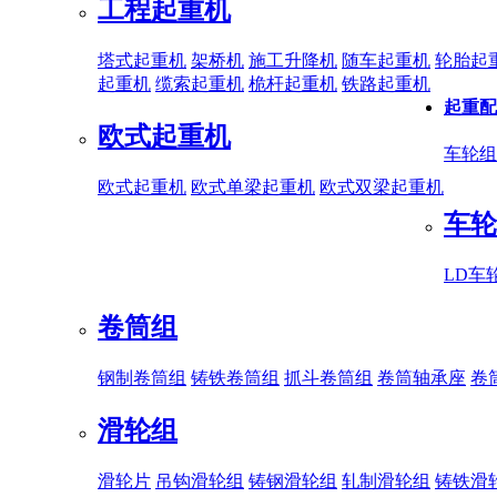
工程起重机
塔式起重机
架桥机
施工升降机
随车起重机
轮胎起
起重机
缆索起重机
桅杆起重机
铁路起重机
起重配
欧式起重机
车轮组
欧式起重机
欧式单梁起重机
欧式双梁起重机
车轮
LD车
卷筒组
钢制卷筒组
铸铁卷筒组
抓斗卷筒组
卷筒轴承座
卷
滑轮组
滑轮片
吊钩滑轮组
铸钢滑轮组
轧制滑轮组
铸铁滑