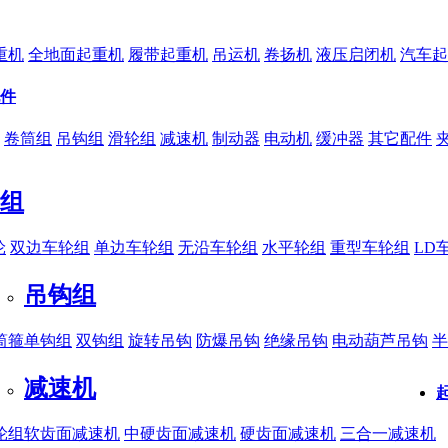
重机
全地面起重机
履带起重机
吊运机
卷扬机
液压启闭机
汽车起
件
卷筒组
吊钩组
滑轮组
减速机
制动器
电动机
缓冲器
其它配件
组
轮
双边车轮组
单边车轮组
无沿车轮组
水平轮组
重型车轮组
LD
吊钩组
筒箍
单钩组
双钩组
旋转吊钩
防爆吊钩
绝缘吊钩
电动葫芦吊钩
半
减速机
轮组
软齿面减速机
中硬齿面减速机
硬齿面减速机
三合一减速机