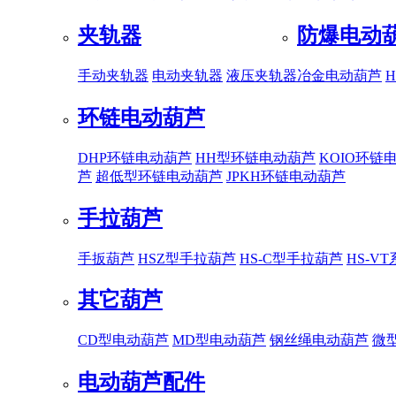
夹轨器
防爆电动
手动夹轨器
电动夹轨器
液压夹轨器
冶金电动葫芦
环链电动葫芦
DHP环链电动葫芦
HH型环链电动葫芦
KOIO环链
芦
超低型环链电动葫芦
JPKH环链电动葫芦
手拉葫芦
手扳葫芦
HSZ型手拉葫芦
HS-C型手拉葫芦
HS-V
其它葫芦
CD型电动葫芦
MD型电动葫芦
钢丝绳电动葫芦
微
电动葫芦配件