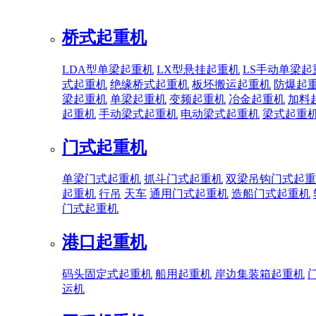
桥式起重机
LDA型单梁起重机
LX型悬挂起重机
LS手动单梁起
式起重机
绝缘桥式起重机
板坯搬运起重机
防爆起
梁起重机
单梁起重机
变频起重机
冶金起重机
加料
起重机
手动梁式起重机
电动梁式起重机
梁式起重
门式起重机
单梁门式起重机
抓斗门式起重机
双梁吊钩门式起重
起重机
行吊
天车
通用门式起重机
造船门式起重机
门式起重机
港口起重机
码头固定式起重机
船用起重机
岸边集装箱起重机
运机