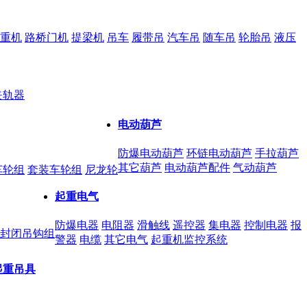
重机
路桥门机
提梁机
吊车
履带吊
汽车吊
随车吊
轮胎吊
液压
夹轨器
电动葫芦
防爆电动葫芦
环链电动葫芦
手拉葫芦
其它葫芦
电动葫芦配件
气动葫芦
车轮组
套装车轮组
尼龙轮
起重电气
防爆电器
电阻器
滑触线
遥控器
集电器
控制电器
报
封闭吊钩组
警器
电缆
其它电气
起重机监控系统
起重吊具