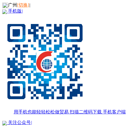
广州
[切换]
|
手机版
|
用手机也能轻轻松松做贸易
扫描二维码下载
手机客户端
关注公众号
|