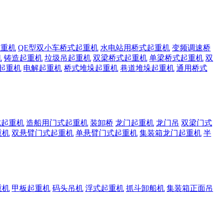
起重机
QE型双小车桥式起重机
水电站用桥式起重机
变频调速桥
机
铸造起重机
垃圾吊起重机
双梁桥式起重机
单梁桥式起重机
双
起重机
电解起重机
桥式堆垛起重机
巷道堆垛起重机
通用桥式
式起重机
造船用门式起重机
装卸桥
龙门起重机
龙门吊
双梁门式
重机
双悬臂门式起重机
单悬臂门式起重机
集装箱龙门起重机
半
重机
甲板起重机
码头吊机
浮式起重机
抓斗卸船机
集装箱正面吊