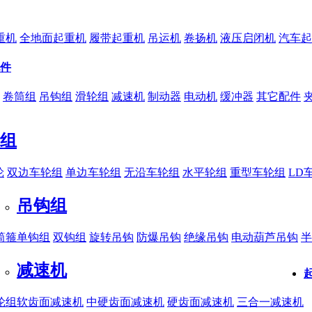
重机
全地面起重机
履带起重机
吊运机
卷扬机
液压启闭机
汽车起
件
卷筒组
吊钩组
滑轮组
减速机
制动器
电动机
缓冲器
其它配件
组
轮
双边车轮组
单边车轮组
无沿车轮组
水平轮组
重型车轮组
LD
吊钩组
筒箍
单钩组
双钩组
旋转吊钩
防爆吊钩
绝缘吊钩
电动葫芦吊钩
半
减速机
轮组
软齿面减速机
中硬齿面减速机
硬齿面减速机
三合一减速机