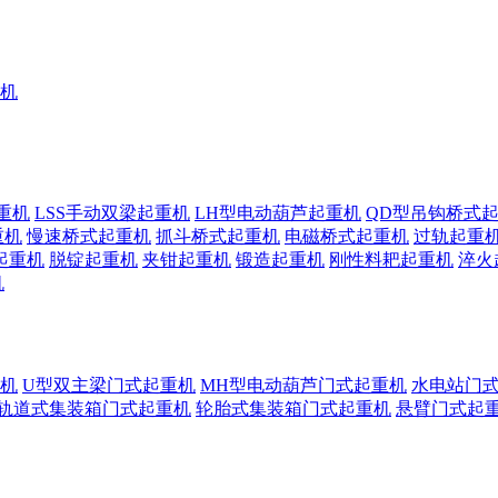
机
重机
LSS手动双梁起重机
LH型电动葫芦起重机
QD型吊钩桥式
重机
慢速桥式起重机
抓斗桥式起重机
电磁桥式起重机
过轨起重
起重机
脱锭起重机
夹钳起重机
锻造起重机
刚性料耙起重机
淬火
机
机
U型双主梁门式起重机
MH型电动葫芦门式起重机
水电站门
轨道式集装箱门式起重机
轮胎式集装箱门式起重机
悬臂门式起