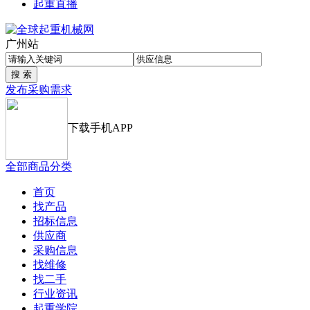
起重直播
广州站
发布采购需求
下载手机APP
全部商品分类
首页
找产品
招标信息
供应商
采购信息
找维修
找二手
行业资讯
起重学院