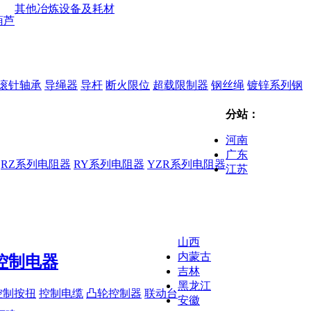
其他冶炼设备及耗材
葫芦
滚针轴承
导绳器
导杆
断火限位
超载限制器
钢丝绳
镀锌系列钢
分站：
河南
广东
RZ系列电阻器
RY系列电阻器
YZR系列电阻器
江苏
山西
内蒙古
控制电器
吉林
黑龙江
控制按扭
控制电缆
凸轮控制器
联动台
安徽