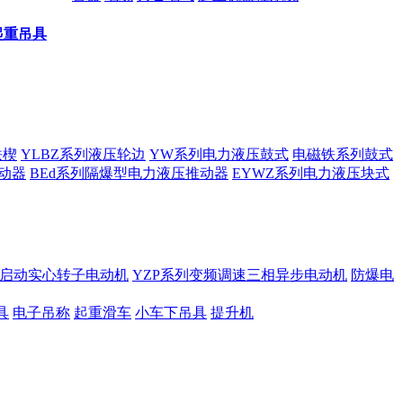
起重吊具
铁楔
YLBZ系列液压轮边
YW系列电力液压鼓式
电磁铁系列鼓式
动器
BEd系列隔爆型电力液压推动器
EYWZ系列电力液压块式
启动实心转子电动机
YZP系列变频调速三相异步电动机
防爆电
具
电子吊称
起重滑车
小车下吊具
提升机