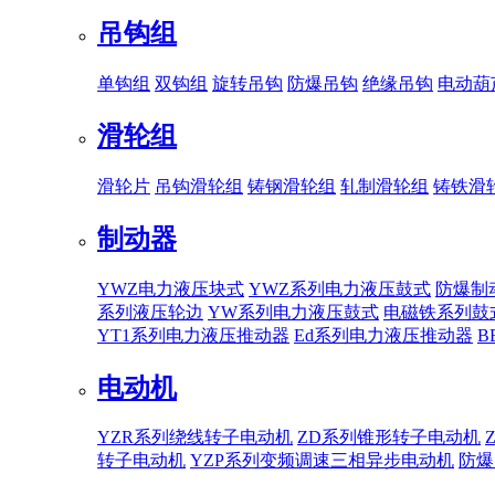
吊钩组
单钩组
双钩组
旋转吊钩
防爆吊钩
绝缘吊钩
电动葫
滑轮组
滑轮片
吊钩滑轮组
铸钢滑轮组
轧制滑轮组
铸铁滑
制动器
YWZ电力液压块式
YWZ系列电力液压鼓式
防爆制
系列液压轮边
YW系列电力液压鼓式
电磁铁系列鼓
YT1系列电力液压推动器
Ed系列电力液压推动器
B
电动机
YZR系列绕线转子电动机
ZD系列锥形转子电动机
转子电动机
YZP系列变频调速三相异步电动机
防爆