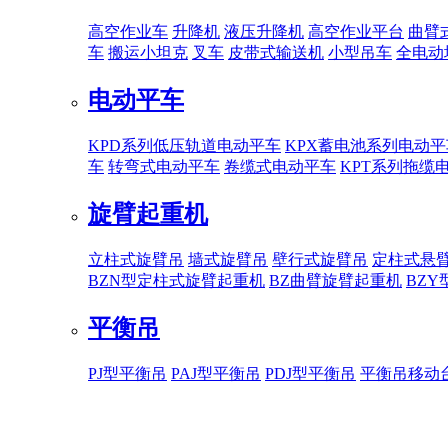
高空作业车
升降机
液压升降机
高空作业平台
曲臂
车
搬运小坦克
叉车
皮带式输送机
小型吊车
全电动
电动平车
KPD系列低压轨道电动平车
KPX蓄电池系列电动平
车
转弯式电动平车
卷缆式电动平车
KPT系列拖缆
旋臂起重机
立柱式旋臂吊
墙式旋臂吊
壁行式旋臂吊
定柱式悬
BZN型定柱式旋臂起重机
BZ曲臂旋臂起重机
BZ
平衡吊
PJ型平衡吊
PAJ型平衡吊
PDJ型平衡吊
平衡吊移动