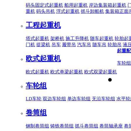
码头固定式起重机
船用起重机
岸边集装箱起重机
重机
码头吊机
浮式起重机
抓斗卸船机
集装箱正面
工程起重机
塔式起重机
架桥机
施工升降机
随车起重机
轮胎起
门机
提梁机
吊车
履带吊
汽车吊
随车吊
轮胎吊
液
起重配
欧式起重机
车轮组
欧式起重机
欧式单梁起重机
欧式双梁起重机
车轮组
LD车轮
双边车轮组
单边车轮组
无沿车轮组
水平轮
卷筒组
钢制卷筒组
铸铁卷筒组
抓斗卷筒组
卷筒轴承座
卷