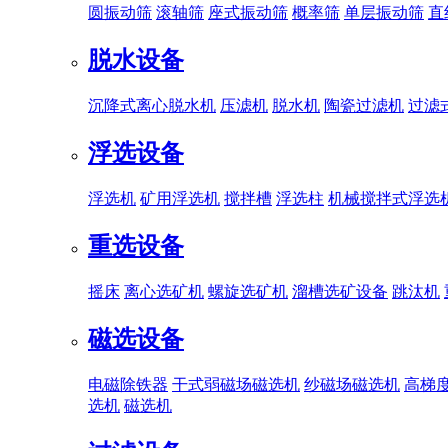
圆振动筛
滚轴筛
座式振动筛
概率筛
单层振动筛
直
脱水设备
沉降式离心脱水机
压滤机
脱水机
陶瓷过滤机
过滤
浮选设备
浮选机
矿用浮选机
搅拌槽
浮选柱
机械搅拌式浮选
重选设备
摇床
离心选矿机
螺旋选矿机
溜槽选矿设备
跳汰机
磁选设备
电磁除铁器
干式弱磁场磁选机
纱磁场磁选机
高梯
选机
磁选机