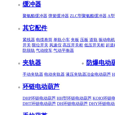
缓冲器
聚氨酯缓冲器
弹簧缓冲器
ZLC型聚氨酯缓冲器
A
其它配件
紧线器
电缆卷筒
单轨小车
夹板
压板
道轨
振动电机
开关
限位开关
风速仪
高压开关柜
低压开关柜
起道
防脱轨
气动绞车
气动平衡器
夹轨器
防爆电动
手动夹轨器
电动夹轨器
液压夹轨器
冶金电动葫芦
环链电动葫芦
DHP环链电动葫芦
HH型环链电动葫芦
KOIO环链
DHT环链电动葫芦
DH环链电动葫芦
DHY环链电