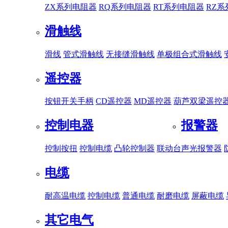
ZX系列电阻器
RQ系列电阻器
RT系列电阻器
RZ
滑触线
滑线
管式滑触线
无接缝滑触线
单极组合式滑触线
遥控器
按钮开关手柄
CD遥控器
MD遥控器
葫芦双梁遥控
控制电器
报警器
控制按扭
控制电缆
凸轮控制器
联动台
声光报警器
电缆
耐高温电缆
控制电缆
普通电缆
耐磨电缆
屏蔽电缆
其它电气