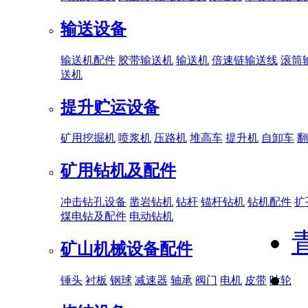
输送设备
输送机配件
胶带输送机
输送机
倍速链输送线
滚筒
送机
提升贮运设备
矿用挖掘机
喷浆机
压路机
堆高车
提升机
自卸车
翻
矿用钻机及配件
冲击钻孔设备
凿岩钻机
钻杆
锚杆钻机
钻机配件
扩
煤电钻及配件
电动钻机
矿山机械设备配件
锤头
衬板
钢球
减速器
轴承
阀门
电机
皮带
叶轮