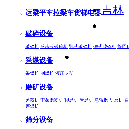
吉林
运梁平车
拉梁车
货梯电器
破碎设备
破碎机
反击式破碎机
鄂式破碎机
锤式破碎机
旋回
采煤设备
采煤机
刨煤机
液压支架
磨矿设备
磨粉机
雷蒙磨粉机
辊磨机
管磨机
悬辊磨
研磨机
自
磨煤机
筛分设备