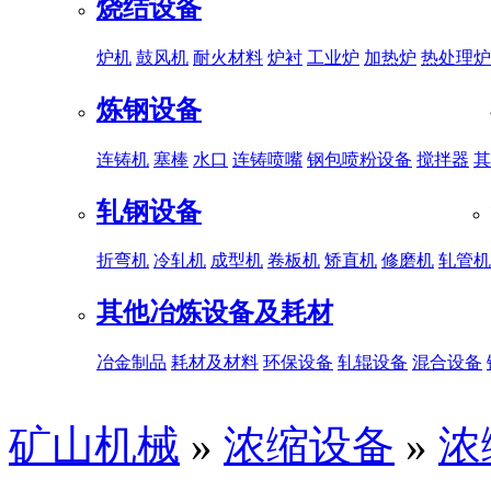
烧结设备
炉机
鼓风机
耐火材料
炉衬
工业炉
加热炉
热处理炉
炼钢设备
连铸机
塞棒
水口
连铸喷嘴
钢包喷粉设备
搅拌器
其
轧钢设备
折弯机
冷轧机
成型机
卷板机
矫直机
修磨机
轧管机
其他冶炼设备及耗材
冶金制品
耗材及材料
环保设备
轧辊设备
混合设备
矿山机械
»
浓缩设备
»
浓