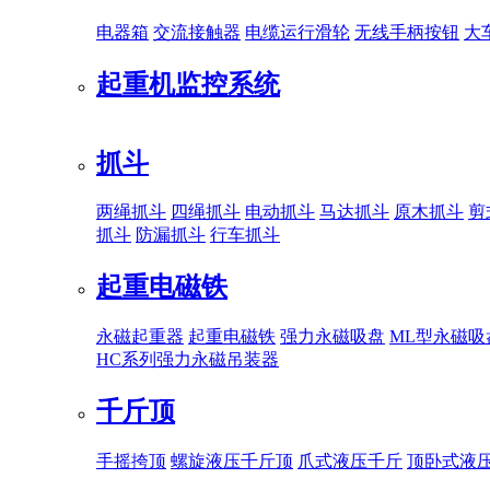
电器箱
交流接触器
电缆运行滑轮
无线手柄按钮
大
起重机监控系统
抓斗
两绳抓斗
四绳抓斗
电动抓斗
马达抓斗
原木抓斗
剪
抓斗
防漏抓斗
行车抓斗
起重电磁铁
永磁起重器
起重电磁铁
强力永磁吸盘
ML型永磁吸
HC系列强力永磁吊装器
千斤顶
手摇挎顶
螺旋液压千斤顶
爪式液压千斤
顶卧式液