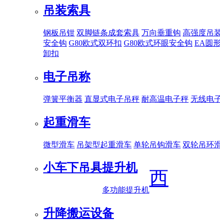
吊装索具
钢板吊钳
双脚链条成套索具
万向垂重钩
高强度吊
安全钩
G80欧式双环扣
G80欧式环眼安全钩
EA圆
卸扣
电子吊称
弹簧平衡器
直显式电子吊秤
耐高温电子秤
无线电
起重滑车
微型滑车
吊架型起重滑车
单轮吊钩滑车
双轮吊环
小车下吊具
提升机
西
多功能提升机
升降搬运设备