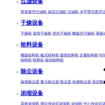
过滤设备
筒形真空过滤机
加压过滤机
过滤机
水平带式真空
干燥设备
干燥机
滚筒干燥机
管式干燥机
螺旋式干燥机
洒落
给料设备
螺旋给料机
板式给料机
圆盘给料机
定量给料机
叶
给料机
给料机
振动给料机
除尘设备
旋风除尘器
重力除尘器
除尘器
布袋除尘器
湿式降
浓缩设备
高效浓缩机
周边传动式浓缩机
浓缩机
中心传动式