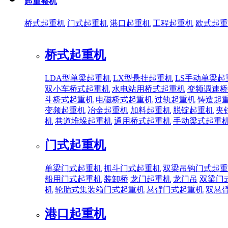
起重整机
桥式起重机
门式起重机
港口起重机
工程起重机
欧式起重
桥式起重机
LDA型单梁起重机
LX型悬挂起重机
LS手动单梁起
双小车桥式起重机
水电站用桥式起重机
变频调速桥
斗桥式起重机
电磁桥式起重机
过轨起重机
铸造起
变频起重机
冶金起重机
加料起重机
脱锭起重机
夹
机
巷道堆垛起重机
通用桥式起重机
手动梁式起重
门式起重机
单梁门式起重机
抓斗门式起重机
双梁吊钩门式起重
船用门式起重机
装卸桥
龙门起重机
龙门吊
双梁门
机
轮胎式集装箱门式起重机
悬臂门式起重机
双悬
港口起重机