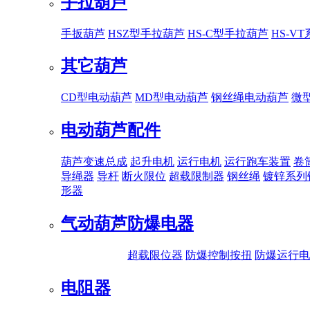
手拉葫芦
手扳葫芦
HSZ型手拉葫芦
HS-C型手拉葫芦
HS-V
其它葫芦
CD型电动葫芦
MD型电动葫芦
钢丝绳电动葫芦
微
电动葫芦配件
葫芦变速总成
起升电机
运行电机
运行跑车装置
卷
导绳器
导杆
断火限位
超载限制器
钢丝绳
镀锌系列
形器
气动葫芦
防爆电器
超载限位器
防爆控制按扭
防爆运行电
电阻器