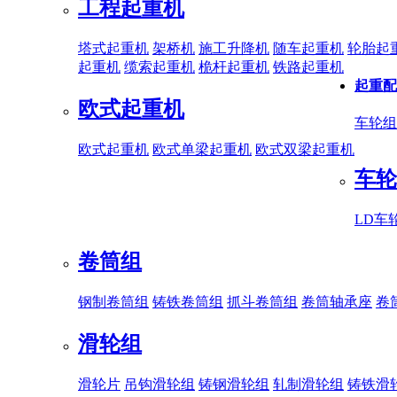
工程起重机
塔式起重机
架桥机
施工升降机
随车起重机
轮胎起
起重机
缆索起重机
桅杆起重机
铁路起重机
起重配
欧式起重机
车轮组
欧式起重机
欧式单梁起重机
欧式双梁起重机
车轮
LD车
卷筒组
钢制卷筒组
铸铁卷筒组
抓斗卷筒组
卷筒轴承座
卷
滑轮组
滑轮片
吊钩滑轮组
铸钢滑轮组
轧制滑轮组
铸铁滑