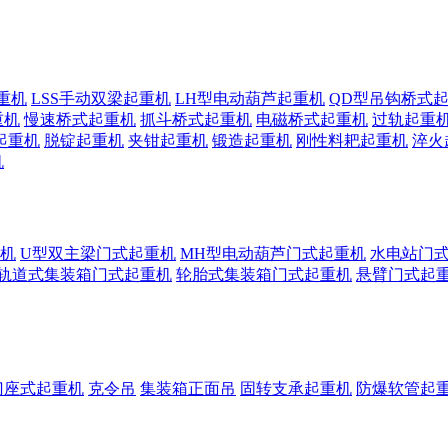
重机
LSS手动双梁起重机
LH型电动葫芦起重机
QD型吊钩桥式
重机
慢速桥式起重机
抓斗桥式起重机
电磁桥式起重机
过轨起重
起重机
脱锭起重机
夹钳起重机
锻造起重机
刚性料耙起重机
淬火
机
机
U型双主梁门式起重机
MH型电动葫芦门式起重机
水电站门
轨道式集装箱门式起重机
轮胎式集装箱门式起重机
悬臂门式起
门座式起重机
克令吊
集装箱正面吊
固转支承起重机
防爆软管起