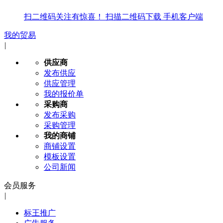
扫二维码关注有惊喜！
扫描二维码下载
手机客户端
我的贸易
|
供应商
发布供应
供应管理
我的报价单
采购商
发布采购
采购管理
我的商铺
商铺设置
模板设置
公司新闻
会员服务
|
标王推广