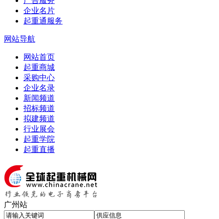
广告服务
企业名片
起重通服务
网站导航
网站首页
起重商城
采购中心
企业名录
新闻频道
招标频道
拟建频道
行业展会
起重学院
起重直播
广州站