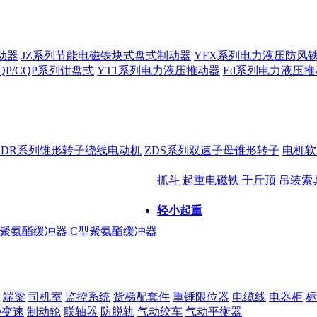
动器
JZ系列节能电磁铁块式盘式制动器
YFX系列电力液压防风
QP/CQP系列钳盘式
YT1系列电力液压推动器
Ed系列电力液压推
ZDR系列锥形转子绕线电动机
ZDS系列双速子母锥形转子
电机软
抓斗
起重电磁铁
千斤顶
吊装索
轻小起重
型聚氨酯缓冲器
C型聚氨酯缓冲器
端梁
司机室
监控系统
货梯配套件
重锤限位器
电缆线
电器柜
标
D变速
制动轮
联轴器
防脱轨
气动绞车
气动平衡器