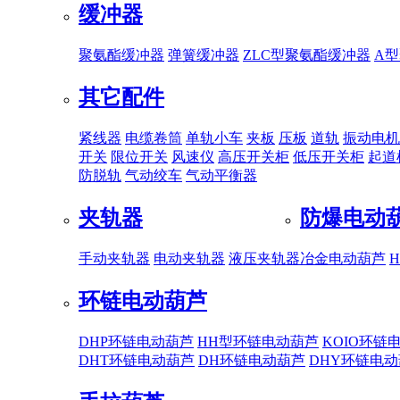
缓冲器
聚氨酯缓冲器
弹簧缓冲器
ZLC型聚氨酯缓冲器
A
其它配件
紧线器
电缆卷筒
单轨小车
夹板
压板
道轨
振动电机
开关
限位开关
风速仪
高压开关柜
低压开关柜
起道
防脱轨
气动绞车
气动平衡器
夹轨器
防爆电动
手动夹轨器
电动夹轨器
液压夹轨器
冶金电动葫芦
环链电动葫芦
DHP环链电动葫芦
HH型环链电动葫芦
KOIO环链
DHT环链电动葫芦
DH环链电动葫芦
DHY环链电