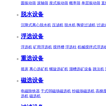
圆振动筛
滚轴筛
座式振动筛
概率筛
单层振动筛
直
脱水设备
沉降式离心脱水机
压滤机
脱水机
陶瓷过滤机
过滤
浮选设备
浮选机
矿用浮选机
搅拌槽
浮选柱
机械搅拌式浮选
重选设备
摇床
离心选矿机
螺旋选矿机
溜槽选矿设备
跳汰机
磁选设备
电磁除铁器
干式弱磁场磁选机
纱磁场磁选机
高梯
选机
磁选机