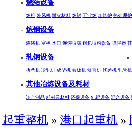
烧结设备
炉机
鼓风机
耐火材料
炉衬
工业炉
加热炉
热处理炉
炼钢设备
连铸机
塞棒
水口
连铸喷嘴
钢包喷粉设备
搅拌器
其
轧钢设备
折弯机
冷轧机
成型机
卷板机
矫直机
修磨机
轧管机
其他冶炼设备及耗材
冶金制品
耗材及材料
环保设备
轧辊设备
混合设备
起重整机
»
港口起重机
»