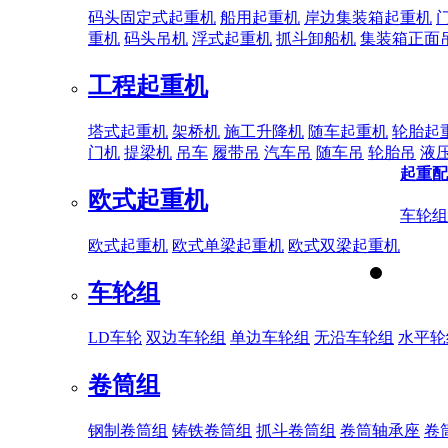
码头固定式起重机
船用起重机
岸边集装箱起重机
重机
码头吊机
浮式起重机
抓斗卸船机
集装箱正面
工程起重机
塔式起重机
架桥机
施工升降机
随车起重机
轮胎起
门机
提梁机
吊车
履带吊
汽车吊
随车吊
轮胎吊
液
起重配
欧式起重机
车轮组
欧式起重机
欧式单梁起重机
欧式双梁起重机
车轮组
LD车轮
双边车轮组
单边车轮组
无沿车轮组
水平轮
卷筒组
钢制卷筒组
铸铁卷筒组
抓斗卷筒组
卷筒轴承座
卷