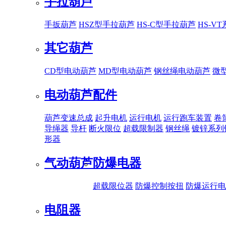
手拉葫芦
手扳葫芦
HSZ型手拉葫芦
HS-C型手拉葫芦
HS-V
其它葫芦
CD型电动葫芦
MD型电动葫芦
钢丝绳电动葫芦
微
电动葫芦配件
葫芦变速总成
起升电机
运行电机
运行跑车装置
卷
导绳器
导杆
断火限位
超载限制器
钢丝绳
镀锌系列
形器
气动葫芦
防爆电器
超载限位器
防爆控制按扭
防爆运行电
电阻器