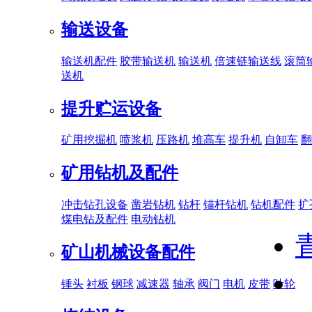
输送设备
输送机配件
胶带输送机
输送机
倍速链输送线
滚筒
送机
提升贮运设备
矿用挖掘机
喷浆机
压路机
堆高车
提升机
自卸车
翻
矿用钻机及配件
冲击钻孔设备
凿岩钻机
钻杆
锚杆钻机
钻机配件
扩
煤电钻及配件
电动钻机
矿山机械设备配件
锤头
衬板
钢球
减速器
轴承
阀门
电机
皮带
叶轮