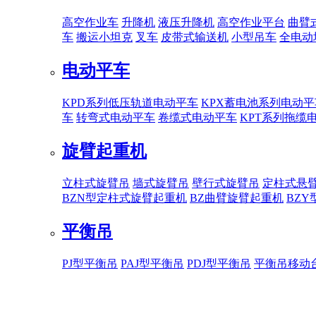
高空作业车
升降机
液压升降机
高空作业平台
曲臂
车
搬运小坦克
叉车
皮带式输送机
小型吊车
全电动
电动平车
KPD系列低压轨道电动平车
KPX蓄电池系列电动平
车
转弯式电动平车
卷缆式电动平车
KPT系列拖缆
旋臂起重机
立柱式旋臂吊
墙式旋臂吊
壁行式旋臂吊
定柱式悬
BZN型定柱式旋臂起重机
BZ曲臂旋臂起重机
BZ
平衡吊
PJ型平衡吊
PAJ型平衡吊
PDJ型平衡吊
平衡吊移动