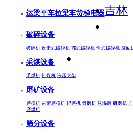
吉林
运梁平车
拉梁车
货梯电器
破碎设备
破碎机
反击式破碎机
鄂式破碎机
锤式破碎机
旋回
采煤设备
采煤机
刨煤机
液压支架
磨矿设备
磨粉机
雷蒙磨粉机
辊磨机
管磨机
悬辊磨
研磨机
自
磨煤机
筛分设备