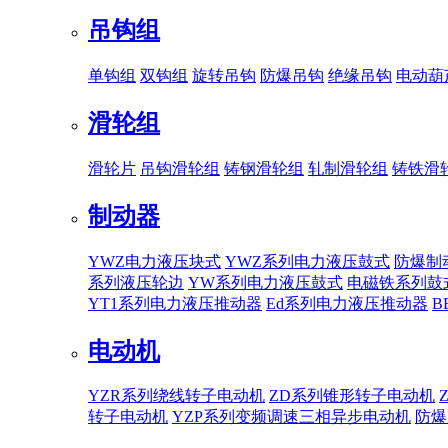
吊钩组
单钩组
双钩组
旋转吊钩
防爆吊钩
绝缘吊钩
电动葫
滑轮组
滑轮片
吊钩滑轮组
铸钢滑轮组
轧制滑轮组
铸铁滑
制动器
YWZ电力液压块式
YWZ系列电力液压鼓式
防爆制
系列液压轮边
YW系列电力液压鼓式
电磁铁系列鼓
YT1系列电力液压推动器
Ed系列电力液压推动器
B
电动机
YZR系列绕线转子电动机
ZD系列锥形转子电动机
转子电动机
YZP系列变频调速三相异步电动机
防爆