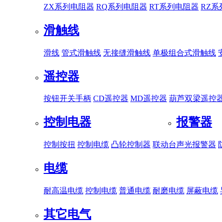
ZX系列电阻器
RQ系列电阻器
RT系列电阻器
RZ
滑触线
滑线
管式滑触线
无接缝滑触线
单极组合式滑触线
遥控器
按钮开关手柄
CD遥控器
MD遥控器
葫芦双梁遥控
控制电器
报警器
控制按扭
控制电缆
凸轮控制器
联动台
声光报警器
电缆
耐高温电缆
控制电缆
普通电缆
耐磨电缆
屏蔽电缆
其它电气