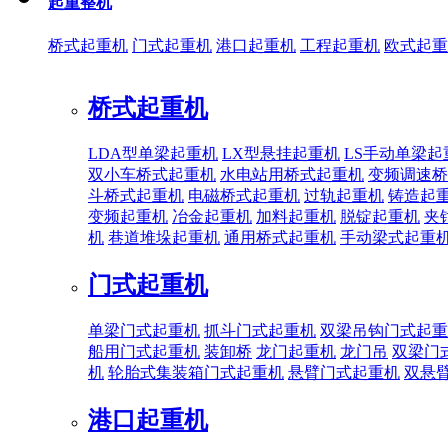
起重整机
桥式起重机
门式起重机
港口起重机
工程起重机
欧式起重
桥式起重机
LDA型单梁起重机
LX型悬挂起重机
LS手动单梁起
双小车桥式起重机
水电站用桥式起重机
变频调速桥
斗桥式起重机
电磁桥式起重机
过轨起重机
铸造起
变频起重机
冶金起重机
加料起重机
脱锭起重机
夹
机
巷道堆垛起重机
通用桥式起重机
手动梁式起重
门式起重机
单梁门式起重机
抓斗门式起重机
双梁吊钩门式起重
船用门式起重机
装卸桥
龙门起重机
龙门吊
双梁门
机
轮胎式集装箱门式起重机
悬臂门式起重机
双悬
港口起重机