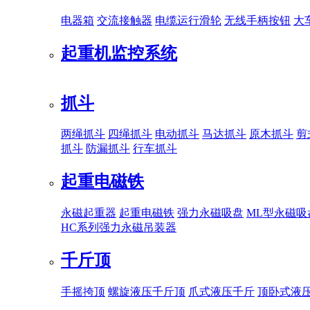
电器箱
交流接触器
电缆运行滑轮
无线手柄按钮
大
起重机监控系统
抓斗
两绳抓斗
四绳抓斗
电动抓斗
马达抓斗
原木抓斗
剪
抓斗
防漏抓斗
行车抓斗
起重电磁铁
永磁起重器
起重电磁铁
强力永磁吸盘
ML型永磁吸
HC系列强力永磁吊装器
千斤顶
手摇挎顶
螺旋液压千斤顶
爪式液压千斤
顶卧式液