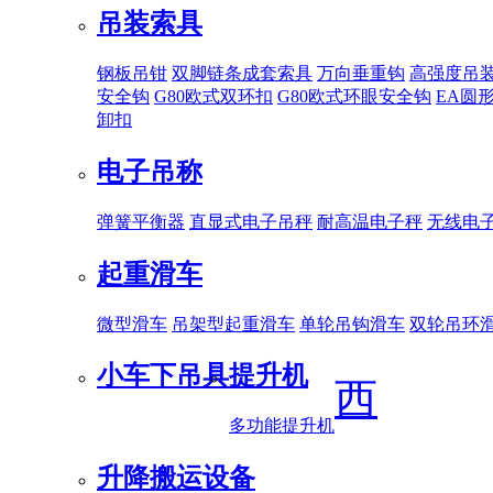
吊装索具
钢板吊钳
双脚链条成套索具
万向垂重钩
高强度吊
安全钩
G80欧式双环扣
G80欧式环眼安全钩
EA圆
卸扣
电子吊称
弹簧平衡器
直显式电子吊秤
耐高温电子秤
无线电
起重滑车
微型滑车
吊架型起重滑车
单轮吊钩滑车
双轮吊环
小车下吊具
提升机
西
多功能提升机
升降搬运设备