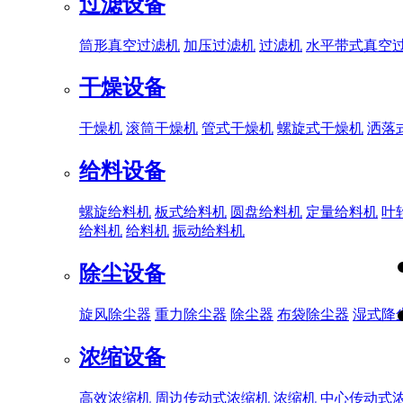
过滤设备
筒形真空过滤机
加压过滤机
过滤机
水平带式真空
干燥设备
干燥机
滚筒干燥机
管式干燥机
螺旋式干燥机
洒落
给料设备
螺旋给料机
板式给料机
圆盘给料机
定量给料机
叶
给料机
给料机
振动给料机
除尘设备
旋风除尘器
重力除尘器
除尘器
布袋除尘器
湿式降
浓缩设备
高效浓缩机
周边传动式浓缩机
浓缩机
中心传动式