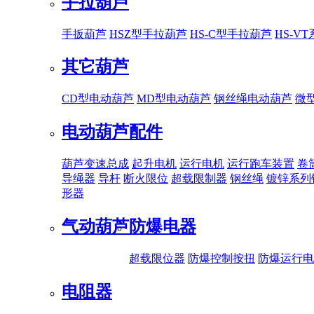
手拉葫芦
手扳葫芦
HSZ型手拉葫芦
HS-C型手拉葫芦
HS-V
其它葫芦
CD型电动葫芦
MD型电动葫芦
钢丝绳电动葫芦
微
电动葫芦配件
葫芦变速总成
起升电机
运行电机
运行跑车装置
卷
导绳器
导杆
断火限位
超载限制器
钢丝绳
镀锌系列
形器
气动葫芦
防爆电器
超载限位器
防爆控制按扭
防爆运行电
电阻器