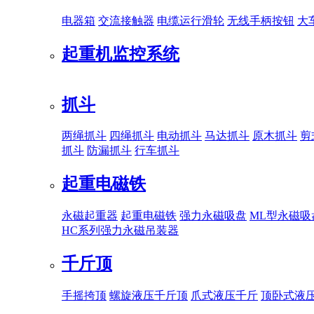
电器箱
交流接触器
电缆运行滑轮
无线手柄按钮
大
起重机监控系统
抓斗
两绳抓斗
四绳抓斗
电动抓斗
马达抓斗
原木抓斗
剪
抓斗
防漏抓斗
行车抓斗
起重电磁铁
永磁起重器
起重电磁铁
强力永磁吸盘
ML型永磁吸
HC系列强力永磁吊装器
千斤顶
手摇挎顶
螺旋液压千斤顶
爪式液压千斤
顶卧式液