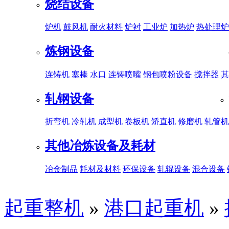
烧结设备
炉机
鼓风机
耐火材料
炉衬
工业炉
加热炉
热处理炉
炼钢设备
连铸机
塞棒
水口
连铸喷嘴
钢包喷粉设备
搅拌器
其
轧钢设备
折弯机
冷轧机
成型机
卷板机
矫直机
修磨机
轧管机
其他冶炼设备及耗材
冶金制品
耗材及材料
环保设备
轧辊设备
混合设备
起重整机
»
港口起重机
»