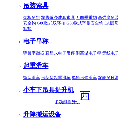
吊装索具
钢板吊钳
双脚链条成套索具
万向垂重钩
高强度吊
安全钩
G80欧式双环扣
G80欧式环眼安全钩
EA圆
卸扣
电子吊称
弹簧平衡器
直显式电子吊秤
耐高温电子秤
无线电
起重滑车
微型滑车
吊架型起重滑车
单轮吊钩滑车
双轮吊环
小车下吊具
提升机
西
多功能提升机
升降搬运设备