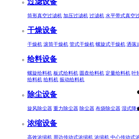
过滤设备
筒形真空过滤机
加压过滤机
过滤机
水平带式真空
干燥设备
干燥机
滚筒干燥机
管式干燥机
螺旋式干燥机
洒落
给料设备
螺旋给料机
板式给料机
圆盘给料机
定量给料机
叶
给料机
给料机
振动给料机
除尘设备
旋风除尘器
重力除尘器
除尘器
布袋除尘器
湿式降
浓缩设备
高效浓缩机
周边传动式浓缩机
浓缩机
中心传动式