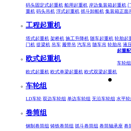
码头固定式起重机
船用起重机
岸边集装箱起重机
重机
码头吊机
浮式起重机
抓斗卸船机
集装箱正面
工程起重机
塔式起重机
架桥机
施工升降机
随车起重机
轮胎起
门机
提梁机
吊车
履带吊
汽车吊
随车吊
轮胎吊
液
起重配
欧式起重机
车轮组
欧式起重机
欧式单梁起重机
欧式双梁起重机
车轮组
LD车轮
双边车轮组
单边车轮组
无沿车轮组
水平轮
卷筒组
钢制卷筒组
铸铁卷筒组
抓斗卷筒组
卷筒轴承座
卷