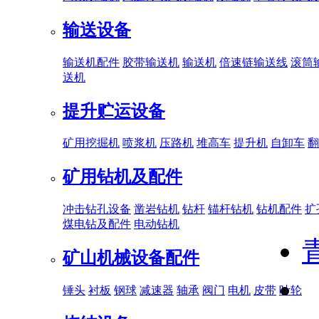
输送设备
输送机配件
胶带输送机
输送机
倍速链输送线
滚筒
送机
提升贮运设备
矿用挖掘机
喷浆机
压路机
堆高车
提升机
自卸车
翻
矿用钻机及配件
冲击钻孔设备
凿岩钻机
钻杆
锚杆钻机
钻机配件
扩
煤电钻及配件
电动钻机
矿山机械设备配件
锤头
衬板
钢球
减速器
轴承
阀门
电机
皮带
叶轮