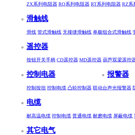
ZX系列电阻器
RQ系列电阻器
RT系列电阻器
RZ
滑触线
滑线
管式滑触线
无接缝滑触线
单极组合式滑触线
遥控器
按钮开关手柄
CD遥控器
MD遥控器
葫芦双梁遥控
控制电器
报警器
控制按扭
控制电缆
凸轮控制器
联动台
声光报警器
电缆
耐高温电缆
控制电缆
普通电缆
耐磨电缆
屏蔽电缆
其它电气