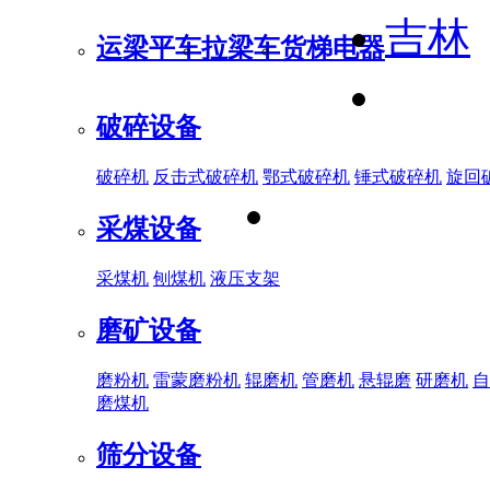
吉林
运梁平车
拉梁车
货梯电器
破碎设备
破碎机
反击式破碎机
鄂式破碎机
锤式破碎机
旋回
采煤设备
采煤机
刨煤机
液压支架
磨矿设备
磨粉机
雷蒙磨粉机
辊磨机
管磨机
悬辊磨
研磨机
自
磨煤机
筛分设备