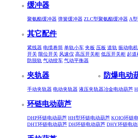
缓冲器
聚氨酯缓冲器
弹簧缓冲器
ZLC型聚氨酯缓冲器
A
其它配件
紧线器
电缆卷筒
单轨小车
夹板
压板
道轨
振动电机
开关
限位开关
风速仪
高压开关柜
低压开关柜
起道
防脱轨
气动绞车
气动平衡器
夹轨器
防爆电动
手动夹轨器
电动夹轨器
液压夹轨器
冶金电动葫芦
环链电动葫芦
DHP环链电动葫芦
HH型环链电动葫芦
KOIO环链
DHT环链电动葫芦
DH环链电动葫芦
DHY环链电