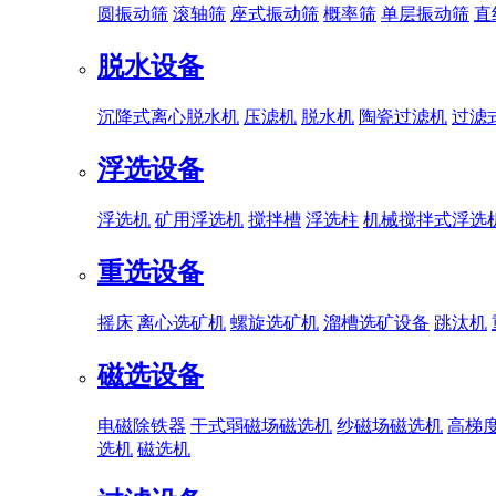
圆振动筛
滚轴筛
座式振动筛
概率筛
单层振动筛
直
脱水设备
沉降式离心脱水机
压滤机
脱水机
陶瓷过滤机
过滤
浮选设备
浮选机
矿用浮选机
搅拌槽
浮选柱
机械搅拌式浮选
重选设备
摇床
离心选矿机
螺旋选矿机
溜槽选矿设备
跳汰机
磁选设备
电磁除铁器
干式弱磁场磁选机
纱磁场磁选机
高梯
选机
磁选机