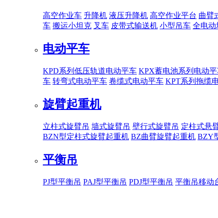
高空作业车
升降机
液压升降机
高空作业平台
曲臂
车
搬运小坦克
叉车
皮带式输送机
小型吊车
全电动
电动平车
KPD系列低压轨道电动平车
KPX蓄电池系列电动平
车
转弯式电动平车
卷缆式电动平车
KPT系列拖缆
旋臂起重机
立柱式旋臂吊
墙式旋臂吊
壁行式旋臂吊
定柱式悬
BZN型定柱式旋臂起重机
BZ曲臂旋臂起重机
BZ
平衡吊
PJ型平衡吊
PAJ型平衡吊
PDJ型平衡吊
平衡吊移动