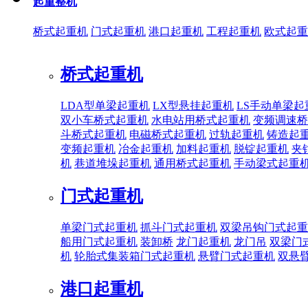
起重整机
桥式起重机
门式起重机
港口起重机
工程起重机
欧式起重
桥式起重机
LDA型单梁起重机
LX型悬挂起重机
LS手动单梁起
双小车桥式起重机
水电站用桥式起重机
变频调速桥
斗桥式起重机
电磁桥式起重机
过轨起重机
铸造起
变频起重机
冶金起重机
加料起重机
脱锭起重机
夹
机
巷道堆垛起重机
通用桥式起重机
手动梁式起重
门式起重机
单梁门式起重机
抓斗门式起重机
双梁吊钩门式起重
船用门式起重机
装卸桥
龙门起重机
龙门吊
双梁门
机
轮胎式集装箱门式起重机
悬臂门式起重机
双悬
港口起重机