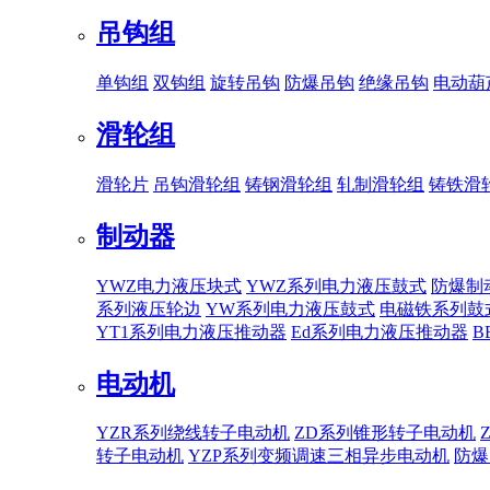
吊钩组
单钩组
双钩组
旋转吊钩
防爆吊钩
绝缘吊钩
电动葫
滑轮组
滑轮片
吊钩滑轮组
铸钢滑轮组
轧制滑轮组
铸铁滑
制动器
YWZ电力液压块式
YWZ系列电力液压鼓式
防爆制
系列液压轮边
YW系列电力液压鼓式
电磁铁系列鼓
YT1系列电力液压推动器
Ed系列电力液压推动器
B
电动机
YZR系列绕线转子电动机
ZD系列锥形转子电动机
转子电动机
YZP系列变频调速三相异步电动机
防爆