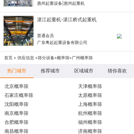
惠州起重设备|惠州起重机
湛江起重机-湛江桥式起重机
普通会员
广东粤起起重设备有限公司
首页
»
供应信息
»
筛分设备
»
概率筛
»广州概率筛
热门城市
推荐城市
区域城市
猜你喜欢
北京概率筛
天津概率筛
石家庄概率筛
太原概率筛
沈阳概率筛
上海概率筛
南京概率筛
杭州概率筛
合肥概率筛
福州概率筛
南昌概率筛
济南概率筛