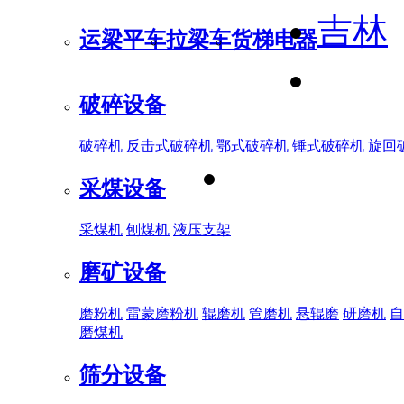
吉林
运梁平车
拉梁车
货梯电器
破碎设备
破碎机
反击式破碎机
鄂式破碎机
锤式破碎机
旋回
采煤设备
采煤机
刨煤机
液压支架
磨矿设备
磨粉机
雷蒙磨粉机
辊磨机
管磨机
悬辊磨
研磨机
自
磨煤机
筛分设备