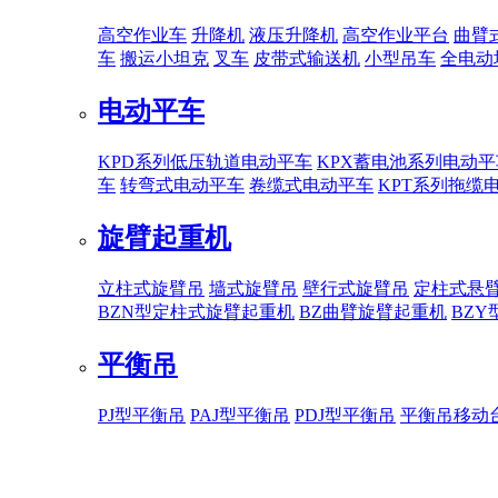
高空作业车
升降机
液压升降机
高空作业平台
曲臂
车
搬运小坦克
叉车
皮带式输送机
小型吊车
全电动
电动平车
KPD系列低压轨道电动平车
KPX蓄电池系列电动平
车
转弯式电动平车
卷缆式电动平车
KPT系列拖缆
旋臂起重机
立柱式旋臂吊
墙式旋臂吊
壁行式旋臂吊
定柱式悬
BZN型定柱式旋臂起重机
BZ曲臂旋臂起重机
BZ
平衡吊
PJ型平衡吊
PAJ型平衡吊
PDJ型平衡吊
平衡吊移动