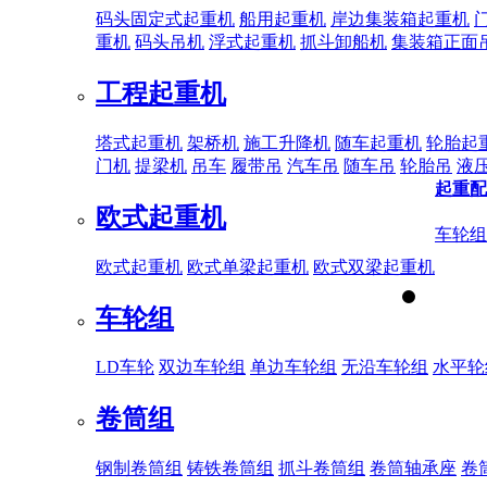
码头固定式起重机
船用起重机
岸边集装箱起重机
重机
码头吊机
浮式起重机
抓斗卸船机
集装箱正面
工程起重机
塔式起重机
架桥机
施工升降机
随车起重机
轮胎起
门机
提梁机
吊车
履带吊
汽车吊
随车吊
轮胎吊
液
起重配
欧式起重机
车轮组
欧式起重机
欧式单梁起重机
欧式双梁起重机
车轮组
LD车轮
双边车轮组
单边车轮组
无沿车轮组
水平轮
卷筒组
钢制卷筒组
铸铁卷筒组
抓斗卷筒组
卷筒轴承座
卷