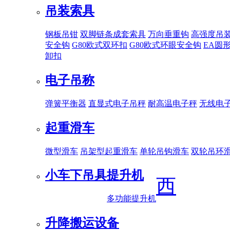
吊装索具
钢板吊钳
双脚链条成套索具
万向垂重钩
高强度吊
安全钩
G80欧式双环扣
G80欧式环眼安全钩
EA圆
卸扣
电子吊称
弹簧平衡器
直显式电子吊秤
耐高温电子秤
无线电
起重滑车
微型滑车
吊架型起重滑车
单轮吊钩滑车
双轮吊环
小车下吊具
提升机
西
多功能提升机
升降搬运设备