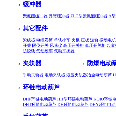
缓冲器
聚氨酯缓冲器
弹簧缓冲器
ZLC型聚氨酯缓冲器
A
其它配件
紧线器
电缆卷筒
单轨小车
夹板
压板
道轨
振动电机
开关
限位开关
风速仪
高压开关柜
低压开关柜
起道
防脱轨
气动绞车
气动平衡器
夹轨器
防爆电动
手动夹轨器
电动夹轨器
液压夹轨器
冶金电动葫芦
环链电动葫芦
DHP环链电动葫芦
HH型环链电动葫芦
KOIO环链
DHT环链电动葫芦
DH环链电动葫芦
DHY环链电