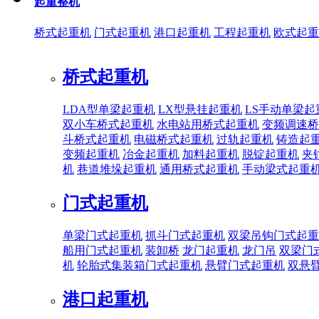
起重整机
桥式起重机
门式起重机
港口起重机
工程起重机
欧式起重
桥式起重机
LDA型单梁起重机
LX型悬挂起重机
LS手动单梁起
双小车桥式起重机
水电站用桥式起重机
变频调速桥
斗桥式起重机
电磁桥式起重机
过轨起重机
铸造起
变频起重机
冶金起重机
加料起重机
脱锭起重机
夹
机
巷道堆垛起重机
通用桥式起重机
手动梁式起重
门式起重机
单梁门式起重机
抓斗门式起重机
双梁吊钩门式起重
船用门式起重机
装卸桥
龙门起重机
龙门吊
双梁门
机
轮胎式集装箱门式起重机
悬臂门式起重机
双悬
港口起重机