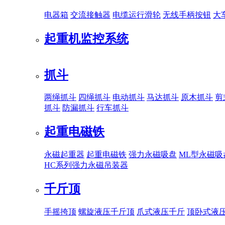
电器箱
交流接触器
电缆运行滑轮
无线手柄按钮
大
起重机监控系统
抓斗
两绳抓斗
四绳抓斗
电动抓斗
马达抓斗
原木抓斗
剪
抓斗
防漏抓斗
行车抓斗
起重电磁铁
永磁起重器
起重电磁铁
强力永磁吸盘
ML型永磁吸
HC系列强力永磁吊装器
千斤顶
手摇挎顶
螺旋液压千斤顶
爪式液压千斤
顶卧式液