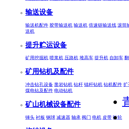
输送设备
输送机配件
胶带输送机
输送机
倍速链输送线
滚筒
送机
提升贮运设备
矿用挖掘机
喷浆机
压路机
堆高车
提升机
自卸车
翻
矿用钻机及配件
冲击钻孔设备
凿岩钻机
钻杆
锚杆钻机
钻机配件
扩
煤电钻及配件
电动钻机
矿山机械设备配件
锤头
衬板
钢球
减速器
轴承
阀门
电机
皮带
叶轮