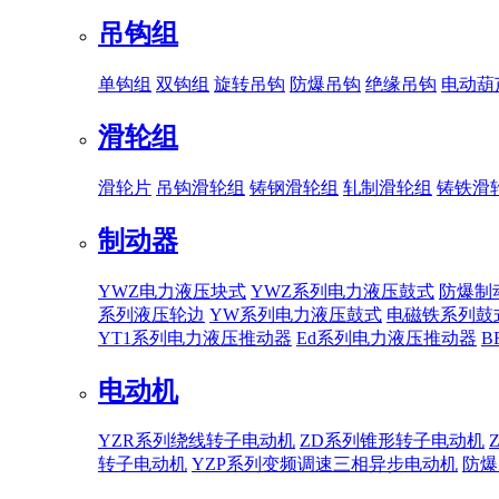
吊钩组
单钩组
双钩组
旋转吊钩
防爆吊钩
绝缘吊钩
电动葫
滑轮组
滑轮片
吊钩滑轮组
铸钢滑轮组
轧制滑轮组
铸铁滑
制动器
YWZ电力液压块式
YWZ系列电力液压鼓式
防爆制
系列液压轮边
YW系列电力液压鼓式
电磁铁系列鼓
YT1系列电力液压推动器
Ed系列电力液压推动器
B
电动机
YZR系列绕线转子电动机
ZD系列锥形转子电动机
转子电动机
YZP系列变频调速三相异步电动机
防爆