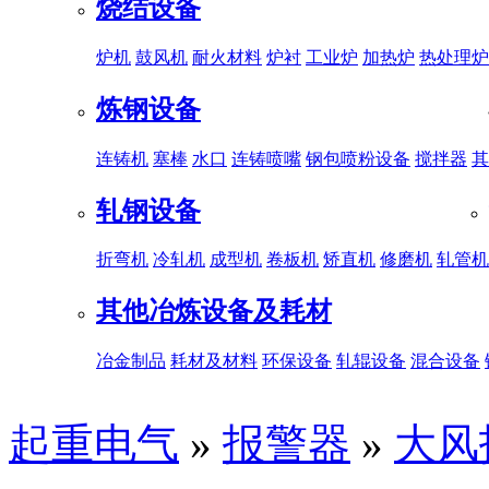
烧结设备
炉机
鼓风机
耐火材料
炉衬
工业炉
加热炉
热处理炉
炼钢设备
连铸机
塞棒
水口
连铸喷嘴
钢包喷粉设备
搅拌器
其
轧钢设备
折弯机
冷轧机
成型机
卷板机
矫直机
修磨机
轧管机
其他冶炼设备及耗材
冶金制品
耗材及材料
环保设备
轧辊设备
混合设备
起重电气
»
报警器
»
大风