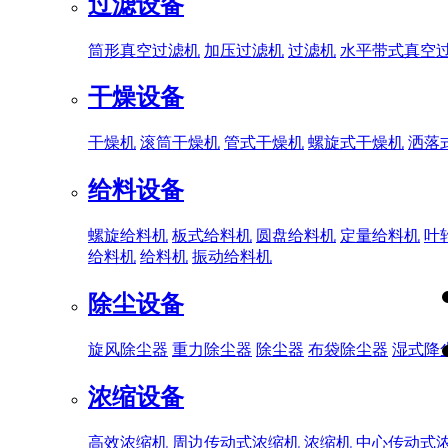
过滤设备
筒形真空过滤机
加压过滤机
过滤机
水平带式真空
干燥设备
干燥机
滚筒干燥机
管式干燥机
螺旋式干燥机
洒落
给料设备
螺旋给料机
板式给料机
圆盘给料机
定量给料机
叶
给料机
给料机
振动给料机
除尘设备
旋风除尘器
重力除尘器
除尘器
布袋除尘器
湿式降
浓缩设备
高效浓缩机
周边传动式浓缩机
浓缩机
中心传动式