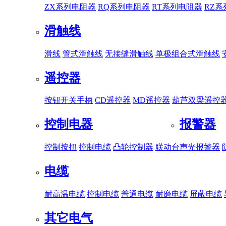
ZX系列电阻器
RQ系列电阻器
RT系列电阻器
RZ
滑触线
滑线
管式滑触线
无接缝滑触线
单极组合式滑触线
遥控器
按钮开关手柄
CD遥控器
MD遥控器
葫芦双梁遥控
控制电器
报警器
控制按扭
控制电缆
凸轮控制器
联动台
声光报警器
电缆
耐高温电缆
控制电缆
普通电缆
耐磨电缆
屏蔽电缆
其它电气