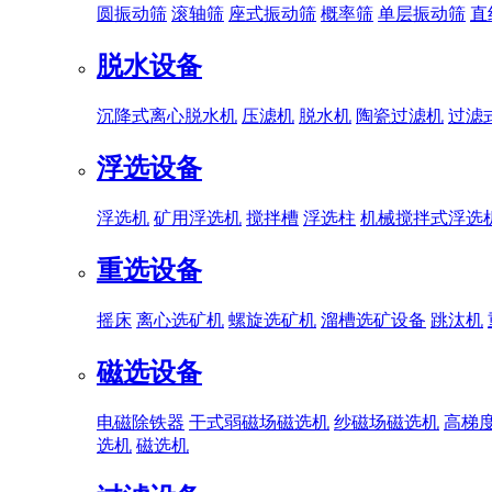
圆振动筛
滚轴筛
座式振动筛
概率筛
单层振动筛
直
脱水设备
沉降式离心脱水机
压滤机
脱水机
陶瓷过滤机
过滤
浮选设备
浮选机
矿用浮选机
搅拌槽
浮选柱
机械搅拌式浮选
重选设备
摇床
离心选矿机
螺旋选矿机
溜槽选矿设备
跳汰机
磁选设备
电磁除铁器
干式弱磁场磁选机
纱磁场磁选机
高梯
选机
磁选机