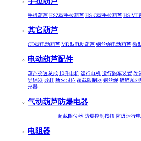
手拉葫芦
手扳葫芦
HSZ型手拉葫芦
HS-C型手拉葫芦
HS-V
其它葫芦
CD型电动葫芦
MD型电动葫芦
钢丝绳电动葫芦
微
电动葫芦配件
葫芦变速总成
起升电机
运行电机
运行跑车装置
卷
导绳器
导杆
断火限位
超载限制器
钢丝绳
镀锌系列
形器
气动葫芦
防爆电器
超载限位器
防爆控制按扭
防爆运行电
电阻器