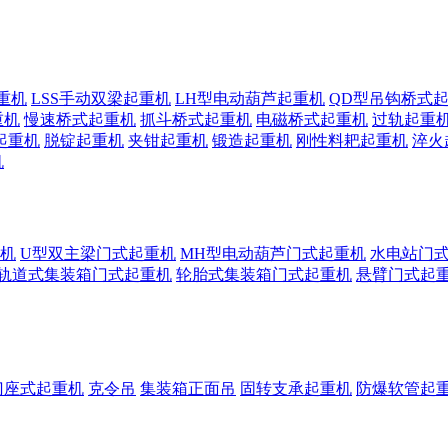
重机
LSS手动双梁起重机
LH型电动葫芦起重机
QD型吊钩桥式
重机
慢速桥式起重机
抓斗桥式起重机
电磁桥式起重机
过轨起重
起重机
脱锭起重机
夹钳起重机
锻造起重机
刚性料耙起重机
淬火
机
机
U型双主梁门式起重机
MH型电动葫芦门式起重机
水电站门
轨道式集装箱门式起重机
轮胎式集装箱门式起重机
悬臂门式起
门座式起重机
克令吊
集装箱正面吊
固转支承起重机
防爆软管起