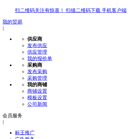
扫二维码关注有惊喜！
扫描二维码下载
手机客户端
我的贸易
|
供应商
发布供应
供应管理
我的报价单
采购商
发布采购
采购管理
我的商铺
商铺设置
模板设置
公司新闻
会员服务
|
标王推广