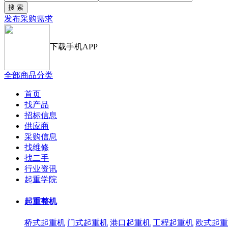
发布采购需求
下载手机APP
全部商品分类
首页
找产品
招标信息
供应商
采购信息
找维修
找二手
行业资讯
起重学院
起重整机
桥式起重机
门式起重机
港口起重机
工程起重机
欧式起重