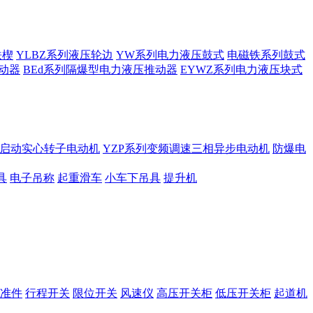
铁楔
YLBZ系列液压轮边
YW系列电力液压鼓式
电磁铁系列鼓式
动器
BEd系列隔爆型电力液压推动器
EYWZ系列电力液压块式
启动实心转子电动机
YZP系列变频调速三相异步电动机
防爆电
具
电子吊称
起重滑车
小车下吊具
提升机
准件
行程开关
限位开关
风速仪
高压开关柜
低压开关柜
起道机