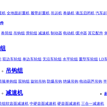
重机
全地面起重机
履带起重机
吊运机
卷扬机
液压启闭机
汽车起
件
卷筒组
吊钩组
滑轮组
减速机
制动器
电动机
缓冲器
其它配件
组
轮
双边车轮组
单边车轮组
无沿车轮组
水平轮组
重型车轮组
LD
吊钩组
筒箍
单钩组
双钩组
旋转吊钩
防爆吊钩
绝缘吊钩
电动葫芦吊钩
半
减速机
轮组
软齿面减速机
中硬齿面减速机
硬齿面减速机
三合一减速机