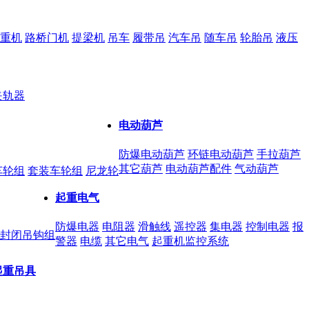
重机
路桥门机
提梁机
吊车
履带吊
汽车吊
随车吊
轮胎吊
液压
夹轨器
电动葫芦
防爆电动葫芦
环链电动葫芦
手拉葫芦
其它葫芦
电动葫芦配件
气动葫芦
车轮组
套装车轮组
尼龙轮
起重电气
防爆电器
电阻器
滑触线
遥控器
集电器
控制电器
报
封闭吊钩组
警器
电缆
其它电气
起重机监控系统
起重吊具