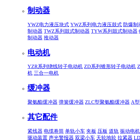
制动器
YWZ电力液压块式
YWZ系列电力液压鼓式
防爆制
制动器
TWZ系列鼓式制动器
TYW系列鼓式制动器
制动器
推动器
电动机
YZR系列绕线转子电动机
ZD系列锥形转子电动机
机
三合一电机
缓冲器
聚氨酯缓冲器
弹簧缓冲器
ZLC型聚氨酯缓冲器
A
其它配件
紧线器
电缆卷筒
单轨小车
夹板
压板
道轨
振动电机
驱动装置
声光警报器
双梁小车
天轮地轮
拉紧器
L