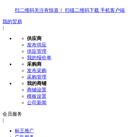
扫二维码关注有惊喜！
扫描二维码下载
手机客户端
我的贸易
|
供应商
发布供应
供应管理
我的报价单
采购商
发布采购
采购管理
我的商铺
商铺设置
模板设置
公司新闻
会员服务
|
标王推广