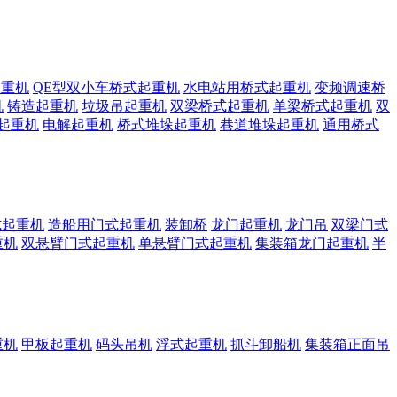
起重机
QE型双小车桥式起重机
水电站用桥式起重机
变频调速桥
机
铸造起重机
垃圾吊起重机
双梁桥式起重机
单梁桥式起重机
双
起重机
电解起重机
桥式堆垛起重机
巷道堆垛起重机
通用桥式
式起重机
造船用门式起重机
装卸桥
龙门起重机
龙门吊
双梁门式
重机
双悬臂门式起重机
单悬臂门式起重机
集装箱龙门起重机
半
重机
甲板起重机
码头吊机
浮式起重机
抓斗卸船机
集装箱正面吊