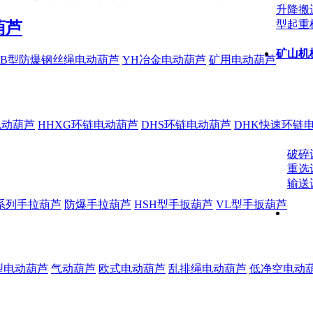
升降搬
型起重
葫芦
矿山机
HB型防爆钢丝绳电动葫芦
YH冶金电动葫芦
矿用电动葫芦
电动葫芦
HHXG环链电动葫芦
DHS环链电动葫芦
DHK快速环链
破碎
重选
输送
T系列手拉葫芦
防爆手拉葫芦
HSH型手扳葫芦
VL型手扳葫芦
型电动葫芦
气动葫芦
欧式电动葫芦
乱排绳电动葫芦
低净空电动