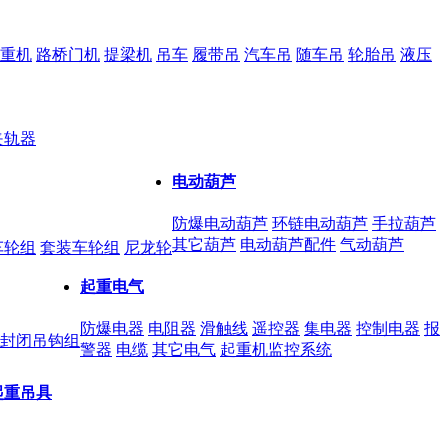
重机
路桥门机
提梁机
吊车
履带吊
汽车吊
随车吊
轮胎吊
液压
夹轨器
电动葫芦
防爆电动葫芦
环链电动葫芦
手拉葫芦
其它葫芦
电动葫芦配件
气动葫芦
车轮组
套装车轮组
尼龙轮
起重电气
防爆电器
电阻器
滑触线
遥控器
集电器
控制电器
报
封闭吊钩组
警器
电缆
其它电气
起重机监控系统
起重吊具