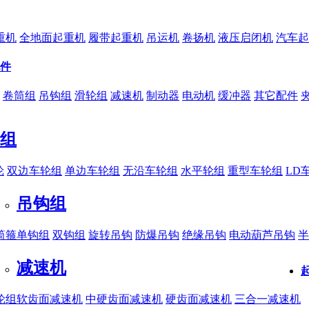
重机
全地面起重机
履带起重机
吊运机
卷扬机
液压启闭机
汽车起
件
卷筒组
吊钩组
滑轮组
减速机
制动器
电动机
缓冲器
其它配件
组
轮
双边车轮组
单边车轮组
无沿车轮组
水平轮组
重型车轮组
LD
吊钩组
筒箍
单钩组
双钩组
旋转吊钩
防爆吊钩
绝缘吊钩
电动葫芦吊钩
半
减速机
轮组
软齿面减速机
中硬齿面减速机
硬齿面减速机
三合一减速机