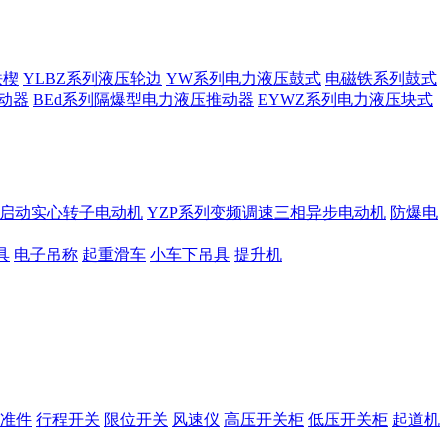
铁楔
YLBZ系列液压轮边
YW系列电力液压鼓式
电磁铁系列鼓式
动器
BEd系列隔爆型电力液压推动器
EYWZ系列电力液压块式
启动实心转子电动机
YZP系列变频调速三相异步电动机
防爆电
具
电子吊称
起重滑车
小车下吊具
提升机
准件
行程开关
限位开关
风速仪
高压开关柜
低压开关柜
起道机